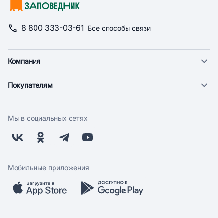
8 800 333-03-61
Все способы связи
Компания
О компании
Покупателям
Новости
Доставка
Фонд "Счастье в дом"
Оплата
Поставщикам
Мы в социальных сетях
Возврат
Арендодателям
Бонусная программа
Заводчикам
Магазины
Контакты
Скидки и акции
Обратная связь
Мобильные приложения
Бренды
Мобильное приложение
Вопрос-ответ