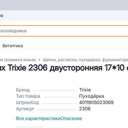
ма
Ветаптека
ля груминга кошек
Щетки, расчески, пуходерки, фурминатор
 Trixie 2306 двусторонняя 17*10
Бренд
Trixie
Тип товара
Пуходёрка
ШтрихКод
4011905023069
Артикул
2306
Все характеристики
Описание