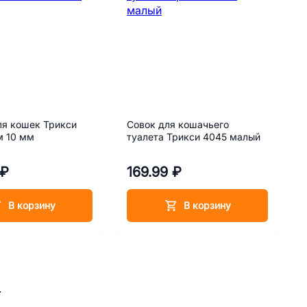
ля кошек Трикси
Совок для кошачьего
м 10 мм
туалета Трикси 4045 малый
 ₽
169.99 ₽
В корзину
В корзину
.