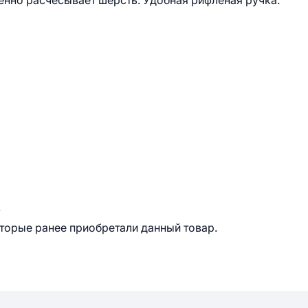
енно расчесывает шерсть. Удобная рифленая ручка.
.
оторые ранее приобретали данный товар.