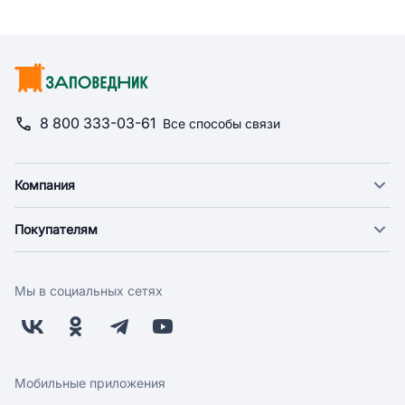
8 800 333-03-61
Все способы связи
Компания
О компании
Покупателям
Новости
Доставка
Фонд "Счастье в дом"
Оплата
Поставщикам
Мы в социальных сетях
Возврат
Арендодателям
Бонусная программа
Заводчикам
Магазины
Контакты
Скидки и акции
Обратная связь
Мобильные приложения
Бренды