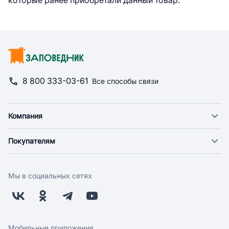
которые ранее приобретали данный товар.
8 800 333-03-61
Все способы связи
Компания
О компании
Покупателям
Новости
Доставка
Фонд "Счастье в дом"
Оплата
Поставщикам
Мы в социальных сетях
Возврат
Арендодателям
Бонусная программа
Заводчикам
Магазины
Контакты
Скидки и акции
Обратная связь
Мобильные приложения