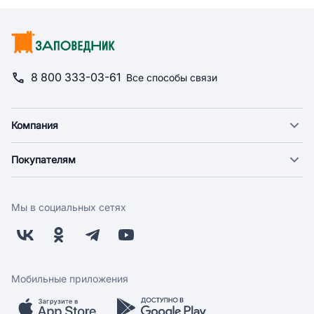
8 800 333-03-61
Все способы связи
Компания
О компании
Покупателям
Новости
Доставка
Фонд "Счастье в дом"
Оплата
Поставщикам
Мы в социальных сетях
Возврат
Арендодателям
Бонусная программа
Заводчикам
Магазины
Контакты
Скидки и акции
Обратная связь
Мобильные приложения
Бренды
Мобильное приложение