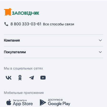
8 800 333-03-61
Все способы связи
Компания
О компании
Покупателям
Новости
Доставка
Фонд "Счастье в дом"
Оплата
Поставщикам
Мы в социальных сетях
Возврат
Арендодателям
Бонусная программа
Заводчикам
Магазины
Контакты
Скидки и акции
Обратная связь
Мобильные приложения
Бренды
Мобильное приложение