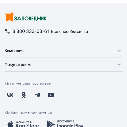
8 800 333-03-61
Все способы связи
Компания
О компании
Покупателям
Новости
Доставка
Фонд "Счастье в дом"
Оплата
Поставщикам
Мы в социальных сетях
Возврат
Арендодателям
Бонусная программа
Заводчикам
Магазины
Контакты
Скидки и акции
Обратная связь
Мобильные приложения
Бренды
Мобильное приложение