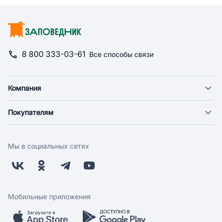
8 800 333-03-61
Все способы связи
Компания
О компании
Покупателям
Новости
Доставка
Фонд "Счастье в дом"
Оплата
Поставщикам
Мы в социальных сетях
Возврат
Арендодателям
Бонусная программа
Заводчикам
Магазины
Контакты
Скидки и акции
Обратная связь
Мобильные приложения
Бренды
Мобильное приложение