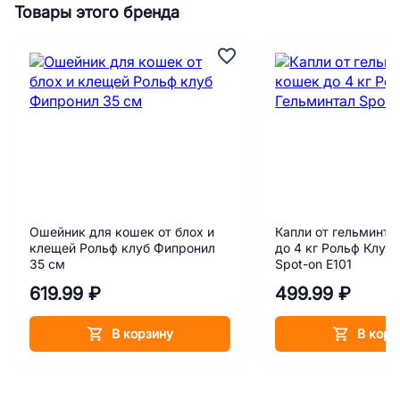
Товары этого бренда
Ошейник для кошек от блох и
Капли от гельминто
клещей Рольф клуб Фипронил
до 4 кг Рольф Клуб
35 см
Spot-on Е101
619.99 ₽
499.99 ₽
В корзину
В корз