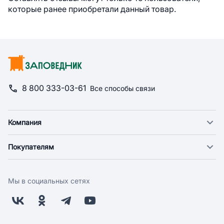
которые ранее приобретали данный товар.
8 800 333-03-61
Все способы связи
Компания
О компании
Покупателям
Новости
Доставка
Фонд "Счастье в дом"
Оплата
Поставщикам
Мы в социальных сетях
Возврат
Арендодателям
Бонусная программа
Заводчикам
Магазины
Контакты