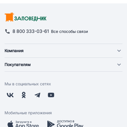
8 800 333-03-61
Все способы связи
Компания
О компании
Покупателям
Новости
Доставка
Фонд "Счастье в дом"
Оплата
Поставщикам
Мы в социальных сетях
Возврат
Арендодателям
Бонусная программа
Заводчикам
Магазины
Контакты
Скидки и акции
Обратная связь
Мобильные приложения
Бренды
Мобильное приложение