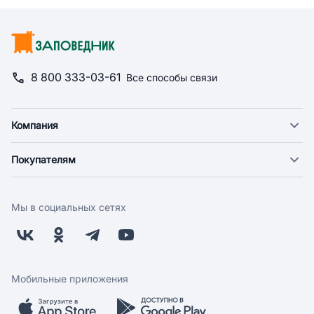
8 800 333-03-61
Все способы связи
Компания
О компании
Покупателям
Новости
Доставка
Фонд "Счастье в дом"
Оплата
Поставщикам
Мы в социальных сетях
Возврат
Арендодателям
Бонусная программа
Заводчикам
Магазины
Контакты
Скидки и акции
Обратная связь
Мобильные приложения
Бренды
Мобильное приложение