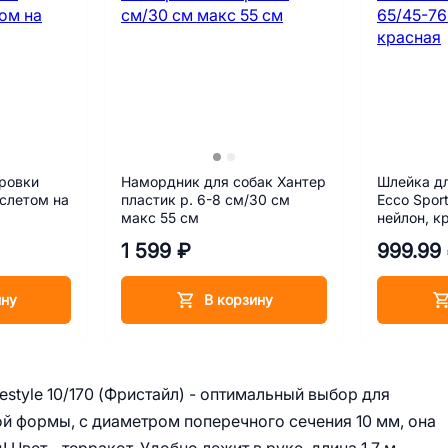
ровки
Намордник для собак Хантер
Шлейка дл
аслетом на
пластик р. 6-8 см/30 см
Ecco Spor
макс 55 см
нейлон, к
1 599 ₽
999.99
ину
В корзину
style 10/170 (Фристайл) - оптимальный выбор для
ой формы, с диаметром поперечного сечения 10 мм, она