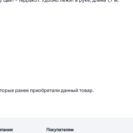
Цвет - терракот. Удобно лежит в руке, длина 1,7 м.
.
оторые ранее приобретали данный товар.
мпания
Покупателям