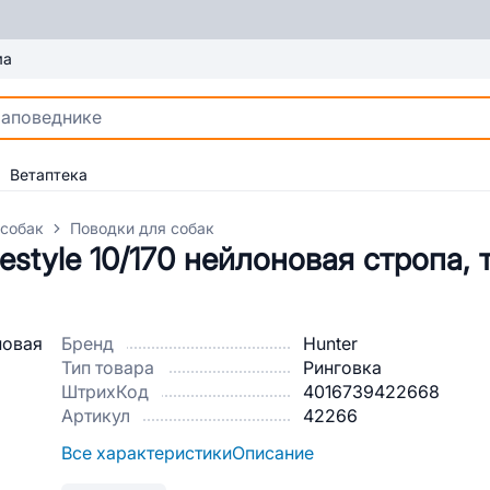
ма
Ветаптека
 собак
Поводки для собак
estyle 10/170 нейлоновая стропа,
Бренд
Hunter
Тип товара
Ринговка
ШтрихКод
4016739422668
Артикул
42266
Все характеристики
Описание