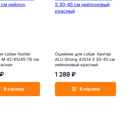
я собак Hunter
Ошейник для собак Хантер
t M 42-65/45-76 см
ALU Strong 43514 S 30-45 см
расная
нейлоновый красный
 ₽
1 289 ₽
В корзину
В корзину