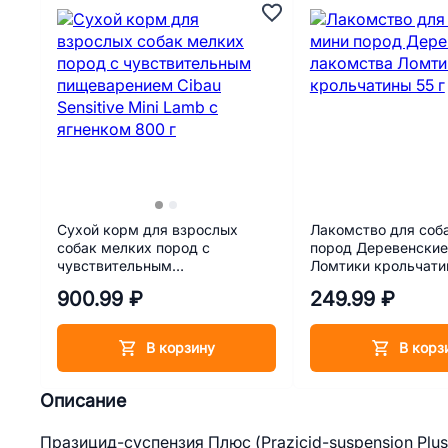
Сухой корм для взрослых
Лакомство для соб
собак мелких пород с
пород Деревенские
чувствительным
Ломтики крольчатин
пищеварением Cibau Sensitive
900.99 ₽
249.99 ₽
Mini Lamb с ягненком 800 г
В корзину
В корз
Описание
Празицид-суспензия Плюс (Prazicid-suspension Plu