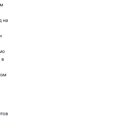
ом
д на
и
имо
 в
изм
итов