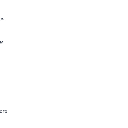
ся.
ом
ого