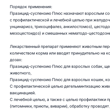
Порядок применения:
Празицид-суспензию Плюс назначают взрослым соб
с профилактической и лечебной целью при желудоч
унцинариоз, трихоцефалез, анкилостомоз), цестодо
мезоцестоидоз) и смешанных нематодо-цестодозны
Лекарственный препарат применяют животным перо
количеством корма или вводят принудительно на 
дозах:
Празицид-суспензию Плюс для взрослых собак, щен
животного,
Празицид-суспензию Плюс для взрослых кошек, котя
С профилактической целью дегельминтизацию живот
вакцинацией.
С лечебной целью, а также с целью профилактики 
(питомники, приюты, виварии), обработку проводят 