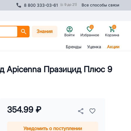
(с 9 до 21)
8 800 333-03-61
Все способы связи
0
0
Знания
Войти
Избранное
Корзина
Бренды
Уценка
Акции
од Apicenna Празицид Плюс 9
354.99 ₽
Уведомить о поступлении