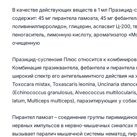
В качестве действующих веществ в 1 мл Празицид-
содержит: 45 мг пирантела памоата, 45 мг фебантел
поливинилпирролидон, глицерин, аспасвит Ц-200, тв
пеногаситель, лимонную кислоту, ароматизатор «
очищенную
Празицид-суспензия Плюс относится к комбиниро
Комбинация празиквантела, фебантела и пирантела 
широкий спектр его антигельминтного действия на 
Тохосаra mistax, Toxascaris leonina, Uncinaria stenoc
(Echinococcus granulosus, Alveococсus multilocularis
latum, Multiceps multiceps), паразитирующих у собак
Пирантел памоат – соединение группы пиримидинов
нервных импульсов в нервно-мышечных синапсах п
вызывает паралич мышечной системы нематод, пира