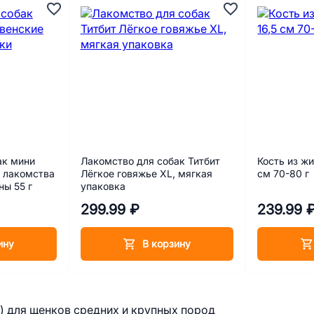
ак мини
Лакомство для собак Титбит
Кость из жил
 лакомства
Лёгкое говяжье XL, мягкая
см 70-80 г
ы 55 г
упаковка
299.99 ₽
239.99 
ину
В корзину
s) для щенков средних и крупных пород