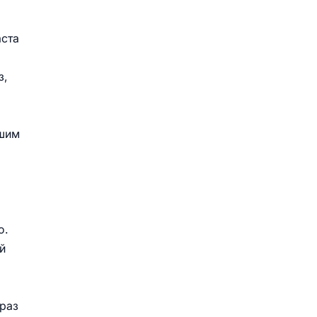
аста
з,
ьшим
о.
й
 раз