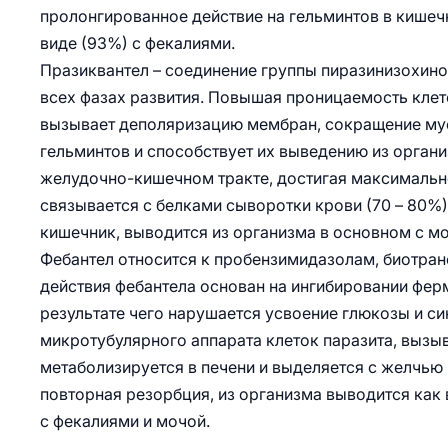
пролонгированное действие на гельминтов в кишеч
виде (93%) с фекалиями.
Празиквантел – соединение группы пиразинизохино
всех фазах развития. Повышая проницаемость клет
вызывает деполяризацию мембран, сокращение муск
гельминтов и способствует их выведению из орган
желудочно-кишечном тракте, достигая максимальной
связывается с белками сыворотки крови (70 – 80%)
кишечник, выводится из организма в основном с мо
Фебантел относится к пробензимидазолам, биотра
действия фебантела основан на ингибировании фер
результате чего нарушается усвоение глюкозы и си
микротубулярного аппарата клеток паразита, вызыв
метаболизируется в печени и выделяется с желчью 
повторная резорбция, из организма выводится как 
с фекалиями и мочой.