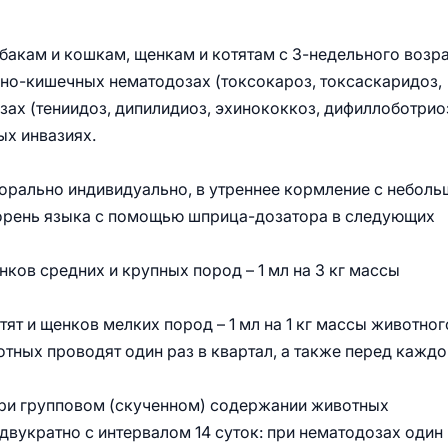
акам и кошкам, щенкам и котятам с 3-недельного возр
но-кишечных нематодозах (токсокароз, токсаскаридоз,
зах (тениидоз, дипилидиоз, эхинококкоз, дифиллоботрио
х инвазиях.
рально индивидуально, в утреннее кормление с небол
корень языка с помощью шприца-дозатора в следующих
ков средних и крупных пород – 1 мл на 3 кг массы
т и щенков мелких пород – 1 мл на 1 кг массы животног
ных проводят один раз в квартал, а также перед каждо
при групповом (скученном) содержании животных
двукратно с интервалом 14 суток: при нематодозах один