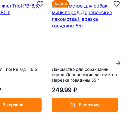
Акция
А
 Triol PB-6,5, 16,5
Лакомство для собак мини
Су
пород Деревенские лакомства
сре
Нарезка говядины 55 г
Ca
пап
₽
249.99 ₽
2 
В корзину
В корзину