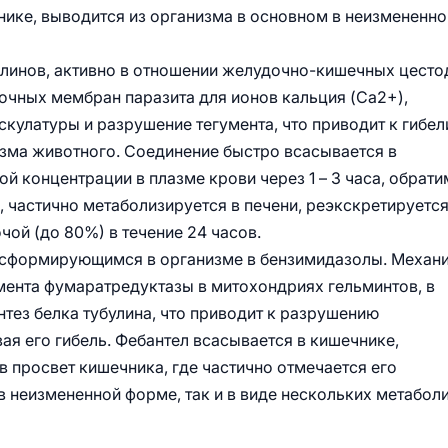
нике, выводится из организма в основном в неизмененн
линов, активно в отношении желудочно-кишечных цесто
очных мембран паразита для ионов кальция (Ca2+),
улатуры и разрушение тегумента, что приводит к гибел
изма животного. Соединение быстро всасывается в
 концентрации в плазме крови через 1 – 3 часа, обрат
, частично метаболизируется в печени, реэкскретируется
чой (до 80%) в течение 24 часов.
нсформирующимся в организме в бензимидазолы. Механ
мента фумаратредуктазы в митохондриях гельминтов, в
нтез белка тубулина, что приводит к разрушению
ая его гибель. Фебантел всасывается в кишечнике,
в просвет кишечника, где частично отмечается его
в неизмененной форме, так и в виде нескольких метабол