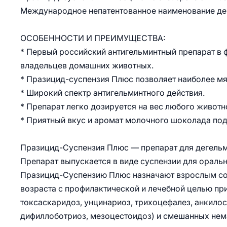
Международное непатентованное наименование дейс
ОСОБЕННОСТИ И ПРЕИМУЩЕСТВА:
* Первый российский антигельминтный препарат в
владельцев домашних животных.
* Празицид-суспензия Плюс позволяет наиболее мяг
* Широкий спектр антигельминтного действия.
* Препарат легко дозируется на вес любого животн
* Приятный вкус и аромат молочного шоколада п
Празицид-Суспензия Плюс — препарат для дегельми
Препарат выпускается в виде суспензии для ораль
Празицид-Суспензию Плюс назначают взрослым соб
возраста с профилактической и лечебной целью п
токсаскаридоз, унцинариоз, трихоцефалез, анкилос
дифиллоботриоз, мезоцестоидоз) и смешанных нем