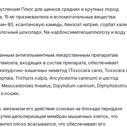
суспензия Плюс для щенков средних и крупных пород
а, 15 мг празиквантела и вспомогательные вещества:
ин-80, ксантановую камедь, бензоат натрия, сорбат кали
Молочный шоколад», Na-карбоксиметилцеллюлозу и воду
ванным антигельминтным лекарственным препаратам.
памоата, входящих в состав препарата, обеспечивает
желудочно-кишечных нематод (Тохосаra саnis, Toxocara c
ephala, Trichuris vulpis, Ancylostoma caninum) и цестод
, Mesocestoides lineatus, Dipylidium caninum, Diphyllobotri
 и кошек.
, механизм его действия основан на блокаде передачи
утем деполяризации мембран мышечных клеток, что
нтел плохо всасывается, что обеспечивает его