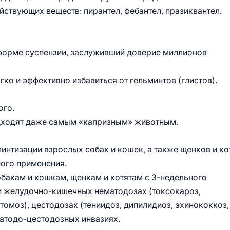
твующих веществ: пирантел, фебантел, празиквантел.
 форме суспензии, заслуживший доверие миллионов
ко и эффективно избавиться от гельминтов (глистов).
ого.
одходят даже самым «капризным» животным.
нтизации взрослых собак и кошек, а также щенков и кот
ного применения.
акам и кошкам, щенкам и котятам с 3-недельного
ри желудочно-кишечных нематодозах (токсокароз,
томоз), цестодозах (тениидоз, дипилидиоз, эхинококкоз,
атодо-цестодозных инвазиях.