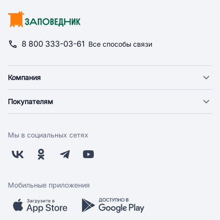
8 800 333-03-61
Все способы связи
Компания
О компании
Покупателям
Новости
Доставка
Фонд "Счастье в дом"
Оплата
Поставщикам
Мы в социальных сетях
Возврат
Арендодателям
Бонусная программа
Заводчикам
Магазины
Контакты
Скидки и акции
Обратная связь
Мобильные приложения
Бренды
Мобильное приложение