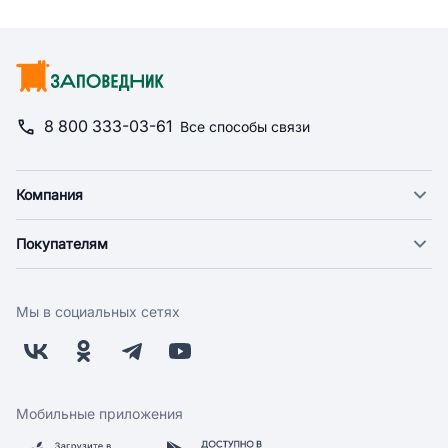
8 800 333-03-61
Все способы связи
Компания
О компании
Покупателям
Новости
Доставка
Фонд "Счастье в дом"
Оплата
Поставщикам
Мы в социальных сетях
Возврат
Арендодателям
Бонусная программа
Заводчикам
Магазины
Контакты
Скидки и акции
Обратная связь
Мобильные приложения
Бренды