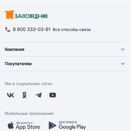
8 800 333-03-61
Все способы связи
Компания
О компании
Покупателям
Новости
Доставка
Фонд "Счастье в дом"
Оплата
Поставщикам
Мы в социальных сетях
Возврат
Арендодателям
Бонусная программа
Заводчикам
Магазины
Контакты
Скидки и акции
Обратная связь
Мобильные приложения
Бренды
Мобильное приложение