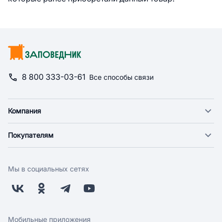
8 800 333-03-61
Все способы связи
Компания
О компании
Покупателям
Новости
Доставка
Фонд "Счастье в дом"
Оплата
Поставщикам
Мы в социальных сетях
Возврат
Арендодателям
Бонусная программа
Заводчикам
Магазины
Контакты
Скидки и акции
Обратная связь
Мобильные приложения