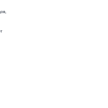
ов,
ет