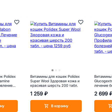
к Polidex
Витамины для кошек Polidex
Витамины 
zamine
Super Wool Здоровая кожа и
Glucogext
овление
красивая шерсть 200 табл.
лечение б
80 табл.
1 259 ₽
2 699 
ину
В корзину