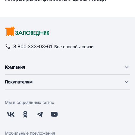
8 800 333-03-61
Все способы связи
Компания
О компании
Покупателям
Новости
Доставка
Фонд "Счастье в дом"
Оплата
Поставщикам
Мы в социальных сетях
Возврат
Арендодателям
Бонусная программа
Заводчикам
Магазины
Контакты
Скидки и акции
Обратная связь
Мобильные приложения