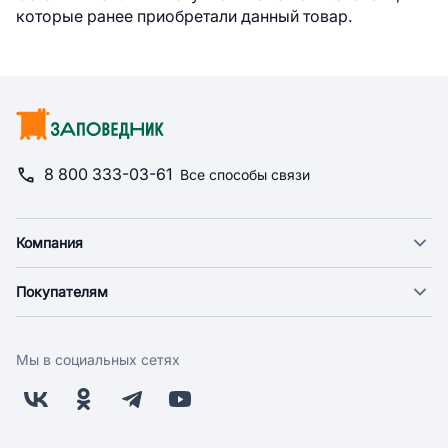
которые ранее приобретали данный товар.
8 800 333-03-61
Все способы связи
Компания
О компании
Покупателям
Новости
Доставка
Фонд "Счастье в дом"
Оплата
Поставщикам
Мы в социальных сетях
Возврат
Арендодателям
Бонусная программа
Заводчикам
Магазины
Контакты