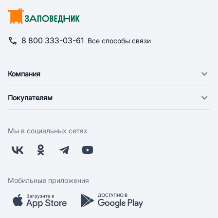
8 800 333-03-61
Все способы связи
Компания
О компании
Покупателям
Новости
Доставка
Фонд "Счастье в дом"
Оплата
Поставщикам
Мы в социальных сетях
Возврат
Арендодателям
Бонусная программа
Заводчикам
Магазины
Контакты
Скидки и акции
Обратная связь
Мобильные приложения
Бренды
Мобильное приложение
Вопрос-ответ