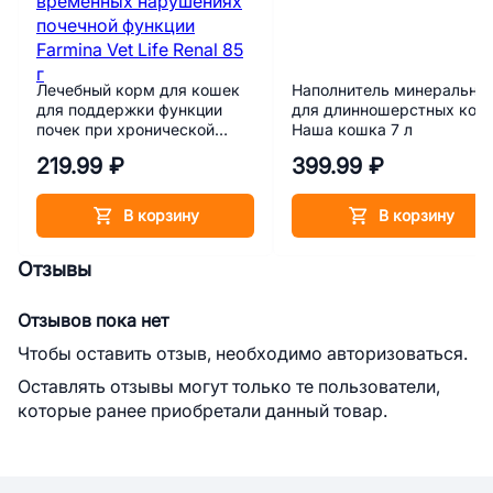
Лечебный корм для кошек
Наполнитель минеральны
для поддержки функции
для длинношерстных кош
почек при хронической
Наша кошка 7 л
болезни почек или при
219.99 ₽
399.99 ₽
временных нарушениях
почечной функции Farmina
Vet Life Renal 85 г
В корзину
В корзину
Отзывы
Отзывов пока нет
Чтобы оставить отзыв, необходимо авторизоваться.
Оставлять отзывы могут только те пользователи,
которые ранее приобретали данный товар.