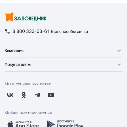
8 800 333-03-61
Все способы связи
Компания
О компании
Покупателям
Новости
Доставка
Фонд "Счастье в дом"
Оплата
Поставщикам
Мы в социальных сетях
Возврат
Арендодателям
Бонусная программа
Заводчикам
Магазины
Контакты
Скидки и акции
Обратная связь
Мобильные приложения
Бренды
Мобильное приложение