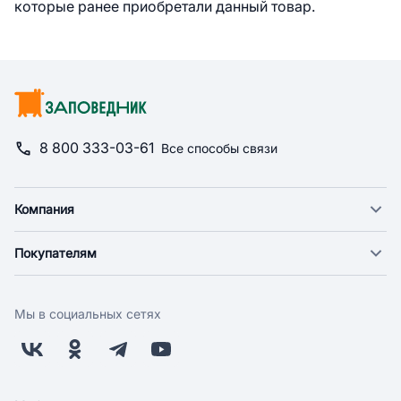
которые ранее приобретали данный товар.
8 800 333-03-61
Все способы связи
Компания
О компании
Покупателям
Новости
Доставка
Фонд "Счастье в дом"
Оплата
Поставщикам
Мы в социальных сетях
Возврат
Арендодателям
Бонусная программа
Заводчикам
Магазины
Контакты
Скидки и акции