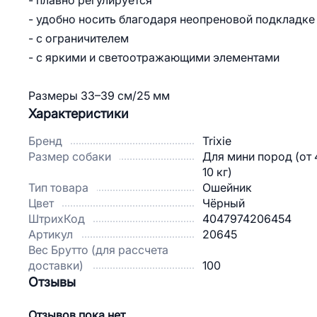
- плавно регулируется
- удобно носить благодаря неопреновой подкладке
- с ограничителем
- с яркими и светоотражающими элементами
Размеры 33–39 см/25 мм
Характеристики
Бренд
Trixie
Размер собаки
Для мини пород (от 
10 кг)
Тип товара
Ошейник
Цвет
Чёрный
ШтрихКод
4047974206454
Артикул
20645
Вес Брутто (для рассчета
доставки)
100
Отзывы
Отзывов пока нет