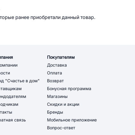
.
оторые ранее приобретали данный товар.
мпания
Покупателям
компании
Доставка
вости
Оплата
д "Счастье в дом"
Возврат
ставщикам
Бонусная программа
ендодателям
Магазины
водчикам
Скидки и акции
такты
Бренды
атная связь
Мобильное приложение
Вопрос-ответ