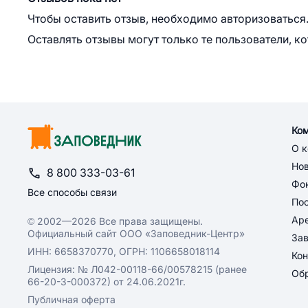
Чтобы оставить отзыв, необходимо авторизоваться
Оставлять отзывы могут только те пользователи, к
Ко
О 
Но
8 800 333-03-61
Фон
Все способы связи
По
Ар
© 2002—2026 Все права защищены.
Официальный сайт ООО «Заповедник-Центр»
За
ИНН: 6658370770, ОГРН: 1106658018114
Кон
Лицензия: № Л042-00118-66/00578215 (ранее
Обр
66-20-3-000372) от 24.06.2021г.
Публичная оферта