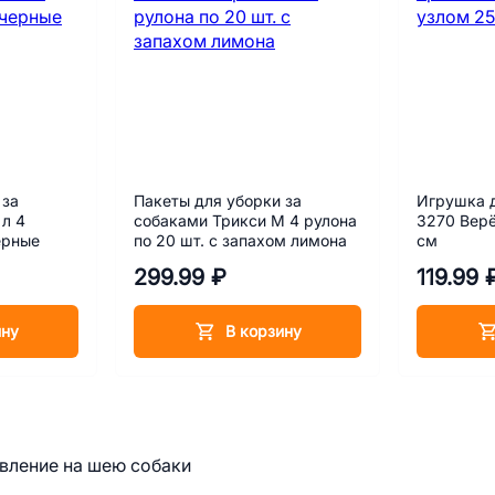
 за
Пакеты для уборки за
Игрушка д
 л 4
собаками Трикси M 4 рулона
3270 Верё
ерные
по 20 шт. с запахом лимона
см
299.99 ₽
119.99 
ину
В корзину
вление на шею собаки