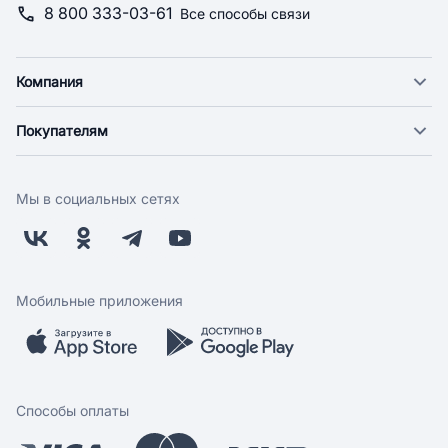
8 800 333-03-61
Все способы связи
Компания
О компании
Покупателям
Новости
Доставка
Фонд "Счастье в дом"
Оплата
Поставщикам
Мы в социальных сетях
Возврат
Арендодателям
Бонусная программа
Заводчикам
Магазины
Контакты
Скидки и акции
Обратная связь
Мобильные приложения
Бренды
Мобильное приложение
Вопрос-ответ
Способы оплаты