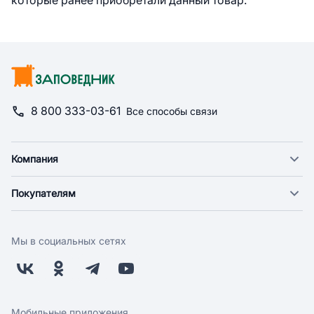
которые ранее приобретали данный товар.
8 800 333-03-61
Все способы связи
Компания
О компании
Покупателям
Новости
Доставка
Фонд "Счастье в дом"
Оплата
Поставщикам
Мы в социальных сетях
Возврат
Арендодателям
Бонусная программа
Заводчикам
Магазины
Контакты
Скидки и акции
Обратная связь
Мобильные приложения