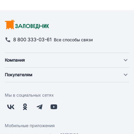
8 800 333-03-61
Все способы связи
Компания
О компании
Покупателям
Новости
Доставка
Фонд "Счастье в дом"
Оплата
Поставщикам
Мы в социальных сетях
Возврат
Арендодателям
Бонусная программа
Заводчикам
Магазины
Контакты
Скидки и акции
Обратная связь
Мобильные приложения
Бренды