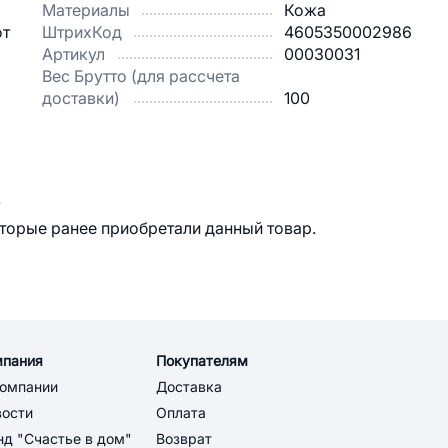
Материалы
Кожа
от
ШтрихКод
4605350002986
Артикул
00030031
Вес Брутто (для рассчета
доставки)
100
.
оторые ранее приобретали данный товар.
мпания
Покупателям
компании
Доставка
вости
Оплата
д "Счастье в дом"
Возврат