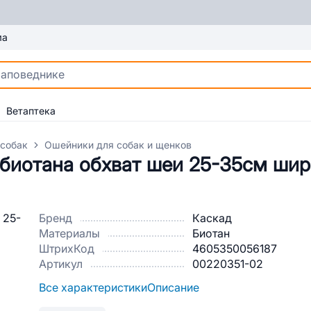
ма
Ветаптека
 собак
Ошейники для собак и щенков
 биотана обхват шеи 25-35см ши
Бренд
Каскад
Материалы
Биотан
ШтрихКод
4605350056187
Артикул
00220351-02
Все характеристики
Описание