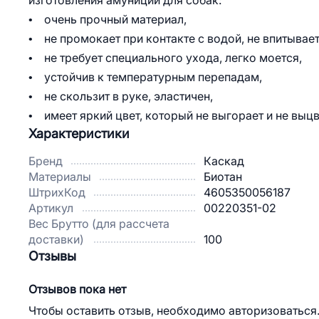
изготовления амуниции для собак:
• очень прочный материал,
• не промокает при контакте с водой, не впитывает 
• не требует специального ухода, легко моется,
• устойчив к температурным перепадам,
• не скользит в руке, эластичен,
• имеет яркий цвет, который не выгорает и не выц
Характеристики
Бренд
Каскад
Материалы
Биотан
ШтрихКод
4605350056187
Артикул
00220351-02
Вес Брутто (для рассчета
доставки)
100
Отзывы
Отзывов пока нет
Чтобы оставить отзыв, необходимо авторизоваться