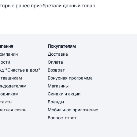
оторые ранее приобретали данный товар.
мпания
Покупателям
компании
Доставка
вости
Оплата
д "Счастье в дом"
Возврат
ставщикам
Бонусная программа
ендодателям
Магазины
водчикам
Скидки и акции
такты
Бренды
атная связь
Мобильное приложение
Вопрос-ответ