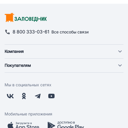
8 800 333-03-61
Все способы связи
Компания
О компании
Покупателям
Новости
Доставка
Фонд "Счастье в дом"
Оплата
Поставщикам
Мы в социальных сетях
Возврат
Арендодателям
Бонусная программа
Заводчикам
Магазины
Контакты
Скидки и акции
Обратная связь
Мобильные приложения
Бренды
Мобильное приложение