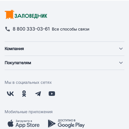
8 800 333-03-61
Все способы связи
Компания
О компании
Покупателям
Новости
Доставка
Фонд "Счастье в дом"
Оплата
Поставщикам
Мы в социальных сетях
Возврат
Арендодателям
Бонусная программа
Заводчикам
Магазины
Контакты
Скидки и акции
Обратная связь
Мобильные приложения
Бренды
Мобильное приложение