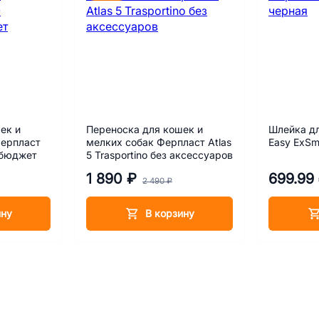
ек и
Переноска для кошек и
Шлейка дл
Ферпласт
мелких собак Ферпласт Atlas
Easy ExSm
 бюджет
5 Trasportino без аксессуаров
1 890 ₽
699.99
2 490 ₽
ину
В корзину