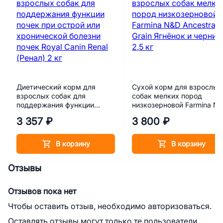
Диетический корм для
Сухой корм для взрослых
взрослых собак для
собак мелких пород
поддержания функции
низкозерновой Farmina N
почек при острой или
Ancestral Grain Ягнёнок и
3 357 ₽
3 800 ₽
хронической болезни почек
черника 2,5 кг
Royal Canin Renal (Ренал) 2
кг
В корзину
В корзину
Отзывы
Отзывов пока нет
Чтобы оставить отзыв, необходимо авторизоваться.
Оставлять отзывы могут только те пользователи,