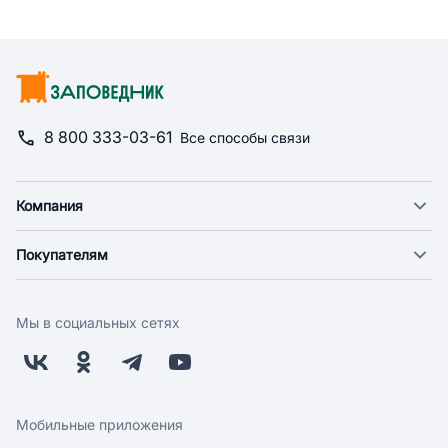
8 800 333-03-61
Все способы связи
Компания
О компании
Покупателям
Новости
Доставка
Фонд "Счастье в дом"
Оплата
Поставщикам
Мы в социальных сетях
Возврат
Арендодателям
Бонусная программа
Заводчикам
Магазины
Контакты
Скидки и акции
Обратная связь
Мобильные приложения
Бренды