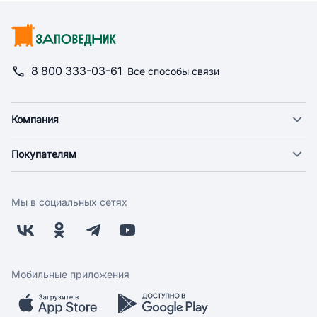
8 800 333-03-61
Все способы связи
Компания
О компании
Покупателям
Новости
Доставка
Фонд "Счастье в дом"
Оплата
Поставщикам
Мы в социальных сетях
Возврат
Арендодателям
Бонусная программа
Заводчикам
Магазины
Контакты
Скидки и акции
Обратная связь
Мобильные приложения
Бренды
Мобильное приложение