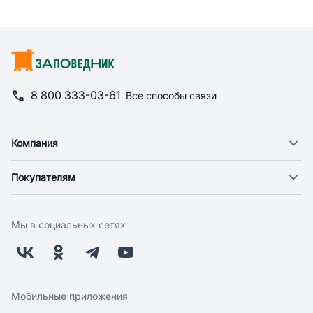
8 800 333-03-61
Все способы связи
Компания
О компании
Покупателям
Новости
Доставка
Фонд "Счастье в дом"
Оплата
Поставщикам
Мы в социальных сетях
Возврат
Арендодателям
Бонусная программа
Заводчикам
Магазины
Контакты
Скидки и акции
Обратная связь
Мобильные приложения
Бренды