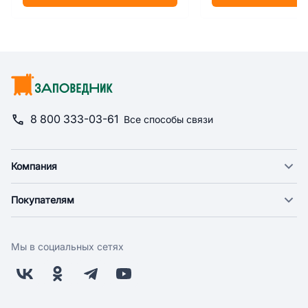
8 800 333-03-61
Все способы связи
Компания
О компании
Покупателям
Новости
Доставка
Фонд "Счастье в дом"
Оплата
Поставщикам
Мы в социальных сетях
Возврат
Арендодателям
Бонусная программа
Заводчикам
Магазины
Контакты