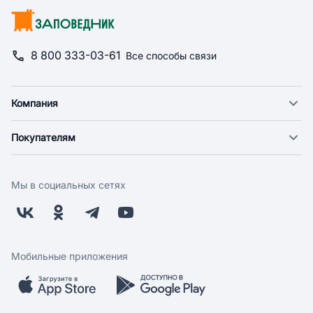
8 800 333-03-61
Все способы связи
Компания
О компании
Покупателям
Новости
Доставка
Фонд "Счастье в дом"
Оплата
Поставщикам
Мы в социальных сетях
Возврат
Арендодателям
Бонусная программа
Заводчикам
Магазины
Контакты
Скидки и акции
Обратная связь
Мобильные приложения
Бренды
Мобильное приложение
Вопрос-ответ