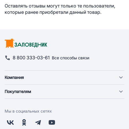
Оставлять отзывы могут только те пользователи,
которые ранее приобретали данный товар.
8 800 333-03-61
Все способы связи
Компания
О компании
Покупателям
Новости
Доставка
Фонд "Счастье в дом"
Оплата
Поставщикам
Мы в социальных сетях
Возврат
Арендодателям
Бонусная программа
Заводчикам