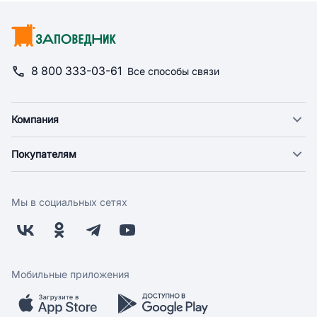
8 800 333-03-61
Все способы связи
Компания
О компании
Покупателям
Новости
Доставка
Фонд "Счастье в дом"
Оплата
Поставщикам
Мы в социальных сетях
Возврат
Арендодателям
Бонусная программа
Заводчикам
Магазины
Контакты
Скидки и акции
Обратная связь
Мобильные приложения
Бренды
Мобильное приложение