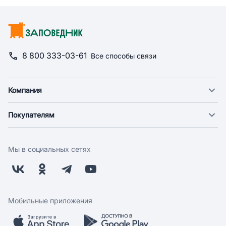
8 800 333-03-61
Все способы связи
Компания
О компании
Покупателям
Новости
Доставка
Фонд "Счастье в дом"
Оплата
Поставщикам
Мы в социальных сетях
Возврат
Арендодателям
Бонусная программа
Заводчикам
Магазины
Контакты
Скидки и акции
Обратная связь
Мобильные приложения
Бренды
Мобильное приложение