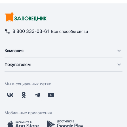
8 800 333-03-61
Все способы связи
Компания
О компании
Покупателям
Новости
Доставка
Фонд "Счастье в дом"
Оплата
Поставщикам
Мы в социальных сетях
Возврат
Арендодателям
Бонусная программа
Заводчикам
Магазины
Контакты
Скидки и акции
Обратная связь
Мобильные приложения
Бренды
Мобильное приложение