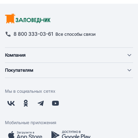
8 800 333-03-61
Все способы связи
Компания
О компании
Покупателям
Новости
Доставка
Фонд "Счастье в дом"
Оплата
Поставщикам
Мы в социальных сетях
Возврат
Арендодателям
Бонусная программа
Заводчикам
Магазины
Контакты
Скидки и акции
Обратная связь
Мобильные приложения
Бренды
Мобильное приложение