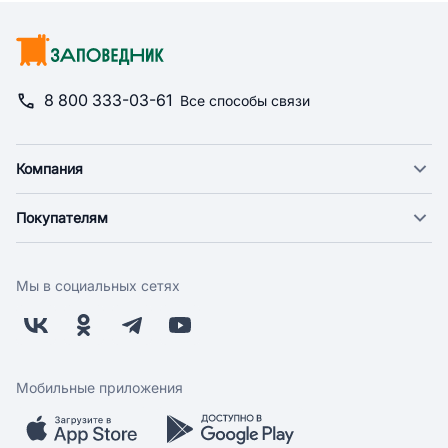
8 800 333-03-61
Все способы связи
Компания
О компании
Покупателям
Новости
Доставка
Фонд "Счастье в дом"
Оплата
Поставщикам
Мы в социальных сетях
Возврат
Арендодателям
Бонусная программа
Заводчикам
Магазины
Контакты
Скидки и акции
Обратная связь
Мобильные приложения
Бренды
Мобильное приложение