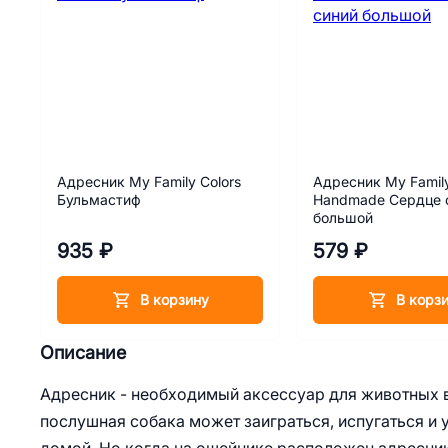
Адресник My Family Colors
Адресник My Family
Бульмастиф
Handmade Сердце 
большой
935 ₽
579 ₽
В корзину
В корз
Описание
Адресник - необходимый аксессуар для животных в
послушная собака может заиграться, испугаться и