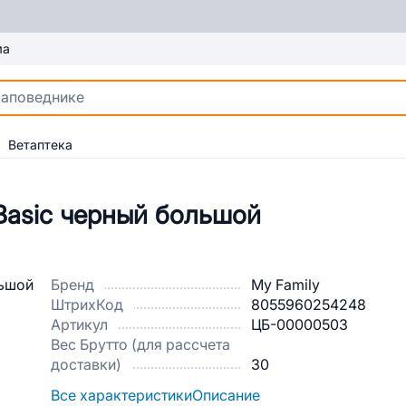
ма
Ветаптека
Basic черный большой
Бренд
My Family
ШтрихКод
8055960254248
Артикул
ЦБ-00000503
Вес Брутто (для рассчета
доставки)
30
Все характеристики
Описание