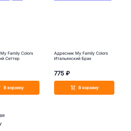
My Family Colors
Адресник My Family Colors
ий Сеттер
Итальянский Брак
775 ₽
В корзину
В корзину
ая
у