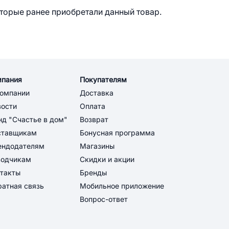
оторые ранее приобретали данный товар.
мпания
Покупателям
компании
Доставка
вости
Оплата
д "Счастье в дом"
Возврат
ставщикам
Бонусная программа
ендодателям
Магазины
водчикам
Скидки и акции
такты
Бренды
атная связь
Мобильное приложение
Вопрос-ответ