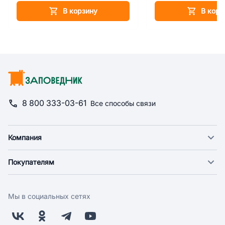
В корзину
В корз
8 800 333-03-61
Все способы связи
Компания
О компании
Покупателям
Новости
Доставка
Фонд "Счастье в дом"
Оплата
Поставщикам
Мы в социальных сетях
Возврат
Арендодателям
Бонусная программа
Заводчикам