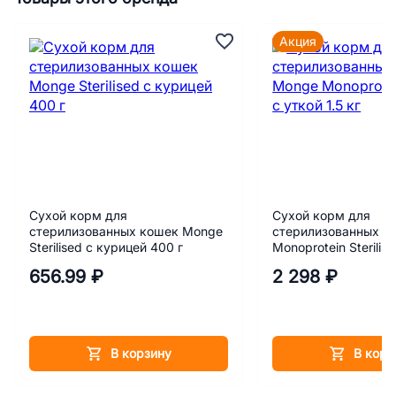
Акция
Сухой корм для
Сухой корм для
стерилизованных кошек Monge
стерилизованных к
Sterilised с курицей 400 г
Monoprotein Sterilise
кг
656.99 ₽
2 298 ₽
В корзину
В корз