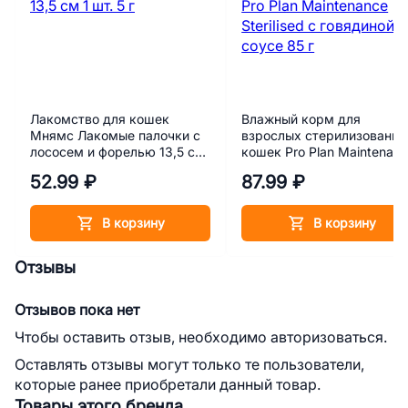
Лакомство для кошек
Влажный корм для
Мнямс Лакомые палочки с
взрослых стерилизованн
лососем и форелью 13,5 см
кошек Pro Plan Maintenan
1 шт. 5 г
Sterilised с говядиной в
52.99 ₽
87.99 ₽
соусе 85 г
В корзину
В корзину
Отзывы
Отзывов пока нет
Чтобы оставить отзыв, необходимо авторизоваться.
Оставлять отзывы могут только те пользователи,
которые ранее приобретали данный товар.
Товары этого бренда