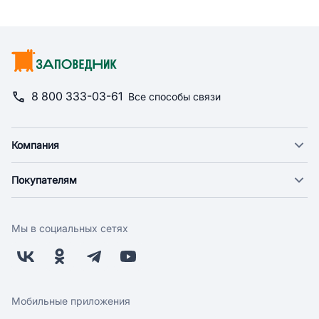
8 800 333-03-61
Все способы связи
Компания
О компании
Покупателям
Новости
Доставка
Фонд "Счастье в дом"
Оплата
Поставщикам
Мы в социальных сетях
Возврат
Арендодателям
Бонусная программа
Заводчикам
Магазины
Контакты
Скидки и акции
Обратная связь
Мобильные приложения
Бренды