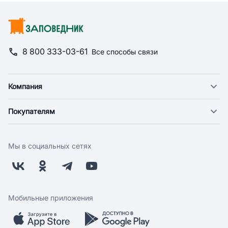
8 800 333-03-61
Все способы связи
Компания
О компании
Покупателям
Новости
Доставка
Фонд "Счастье в дом"
Оплата
Поставщикам
Мы в социальных сетях
Возврат
Арендодателям
Бонусная программа
Заводчикам
Магазины
Контакты
Скидки и акции
Обратная связь
Мобильные приложения
Бренды
Мобильное приложение