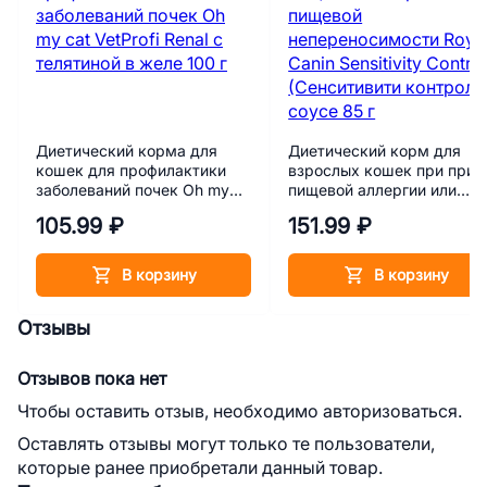
Диетический корма для
Диетический корм для
кошек для профилактики
взрослых кошек при при
заболеваний почек Oh my
пищевой аллергии или
cat VetProfi Renal с
пищевой непереносимост
105.99 ₽
151.99 ₽
телятиной в желе 100 г
Royal Canin Sensitivity
Control (Cенситивити
контрол) в соусе 85 г
В корзину
В корзину
Отзывы
Отзывов пока нет
Чтобы оставить отзыв, необходимо авторизоваться.
Оставлять отзывы могут только те пользователи,
которые ранее приобретали данный товар.