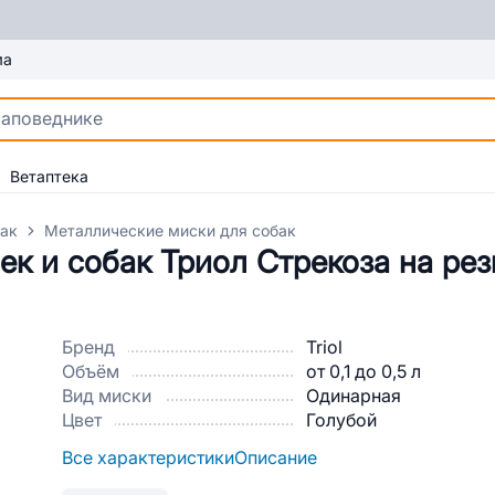
ма
Ветаптека
бак
Металлические миски для собак
к и собак Триол Стрекоза на рез
Бренд
Triol
Объём
от 0,1 до 0,5 л
Вид миски
Одинарная
Цвет
Голубой
Все характеристики
Описание