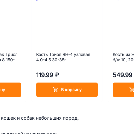
ак Триол
Кость Триол RH-4 узловая
Кость из ж
 8 150-
4.0-4.5 30-35г
б/ж 10, 20
119.99 ₽
549.99
ину
В корзину
 кошек и собак небольших пород.