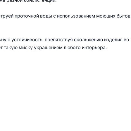
рма разной консистенции.
 струей проточной воды с использованием моющих быто
ную устойчивость, препятствуя скольжению изделия во
ет такую миску украшением любого интерьера.