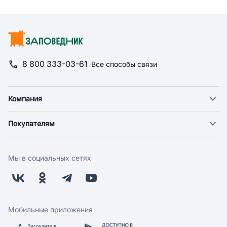
8 800 333-03-61
Все способы связи
Компания
О компании
Покупателям
Новости
Доставка
Фонд "Счастье в дом"
Оплата
Поставщикам
Мы в социальных сетях
Возврат
Арендодателям
Бонусная программа
Заводчикам
Магазины
Контакты
Скидки и акции
Обратная связь
Мобильные приложения
Бренды