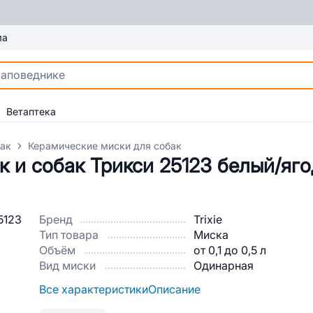
ма
Ветаптека
бак
Керамические миски для собак
 и собак Трикси 25123 белый/яго
Бренд
Trixie
Тип товара
Миска
Объём
от 0,1 до 0,5 л
Вид миски
Одинарная
Все характеристики
Описание