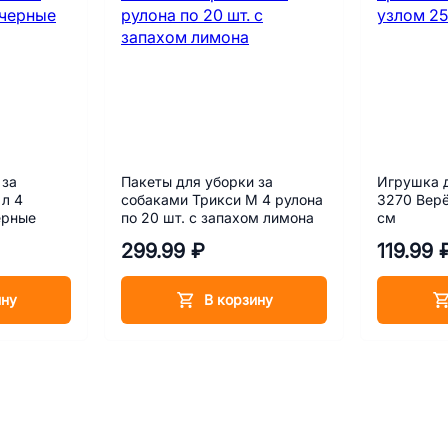
 за
Пакеты для уборки за
Игрушка д
 л 4
собаками Трикси M 4 рулона
3270 Верё
ерные
по 20 шт. с запахом лимона
см
299.99 ₽
119.99 
ину
В корзину